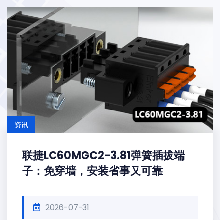
资讯
联捷LC60MGC2-3.81弹簧插拔端
子：免穿墙，安装省事又可靠
2026-07-31