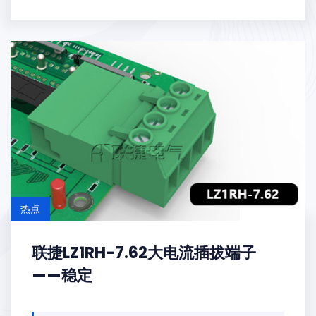
热点
联捷LZ1RH-7.62大电流插拔端子
——稳定