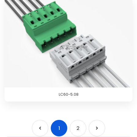
LC60-5.08
1
2