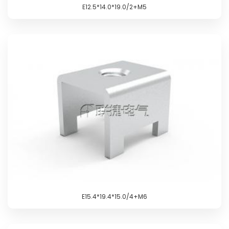
E12.5*14.0*19.0/2+M5
E15.4*19.4*15.0/4+M6