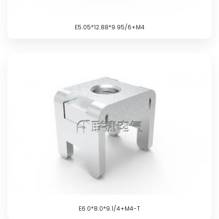
E5.05*12.88*9.95/6+M4
E6.0*8.0*9.1/4+M4-T